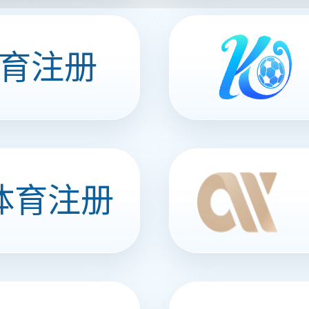
在布克缺阵期间，太阳队的进攻重担自然落在了
调整来看，主帅沃格尔正在尝试更均衡的球权分配
太被赋予了更多持球进攻的机会，而杜兰特则被
调整的深层逻辑在于：即便布克回归，太阳队也
后赛可能遇到的包夹和伤病突发情况。布克伤情的
窗口——如果能在感恩节前磨合出一套稳定的轮
大幅提升。
感恩节后的复出窗口：关键
太阳队选择感恩节后这一时间点，显然也经过了
对轻松的赛程，包括对阵开拓者、爵士等重建球队
期。此外，球队医疗团队计划在感恩节前一周对
区域的软组织炎症是否完全消退。布克本人对此
已开始尝试无对抗投篮和变向跑动，但尚未参与
的恢复周期通常为几周不等，但一旦出现反复，