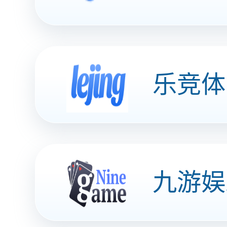
精选推荐
1
切尔西0-0曼联，波切蒂诺防守体系零
在刚刚结束的英超第15轮焦点战中，切尔西与
2026-07-23
2
德约科维奇右膝半月板损伤，目标202
塞尔维亚网球巨星诺瓦克·德约科维奇近日透露
2026-07-24
3
卢布列夫聘请心理教练后情绪得分率回
随着美网公开赛大幕即将拉开，男子网坛关于“
2026-08-01