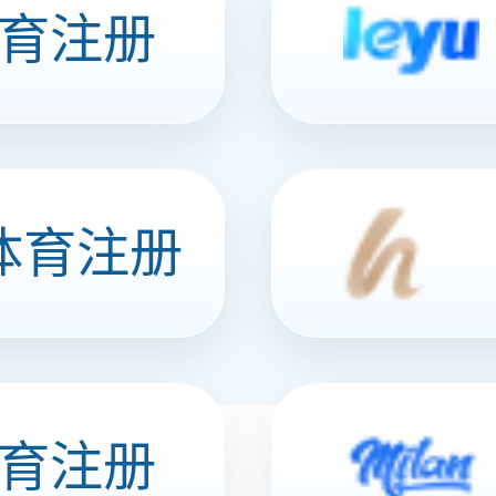
克能在复出后立即达到场均28分以上的输出水平
伏而陷入挣扎。
总结展望：
布克伤情的反复，对太阳队而言既是
角度看，球队在缺少核心的情况下依然能维持西
而将复出时间推迟至感恩节后，实际上为布克提
赛的冲刺积蓄了能量。只要布克能在12月前以健
的绝对实力。关键在于，这支球队能否在核心缺阵的