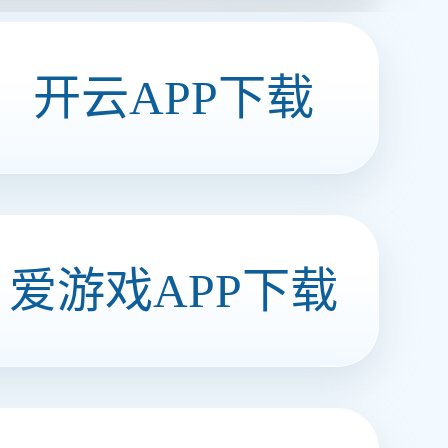
杜兰特与比尔身上。但从近几场比赛的战术
。例如，替补席上的埃里克·戈登和渡边雄
要求更多参与无球跑动和防守端干扰。这种
需要一套不依赖单核爆发的体系，以应对季
反复，恰好给了太阳队演练“B计划”的时间
换阵容，那么布克归队后，球队的容错率将
赛程与谨慎评估
赛程分析。感恩节后，太阳队将迎来一波相
，这为布克提供了一段低强度的“找状态”
布克进行一次全面影像学检查，确认腹股沟
调整也表现出了配合态度，他在队内训练中
全队对抗训练。从过往案例看，腹股沟伤势
就需要更保守的时间表。太阳队显然希望布