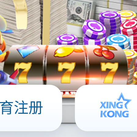
伤势反复的症结：从轻微拉
布克的腹股沟问题最初被诊断为轻度拉伤，太阳
经过近期的复查与康复训练，队医发现伤势并未
反应。这种状况在篮球运动员中并不少见——腹
作，一旦在未完全康复时进行高强度对抗，极易
训，不愿让布克像上赛季某些球员那样，因强行
复出时间从原定的11月中旬推迟到感恩节后，实
护航。
太阳队的应对策略：深度轮