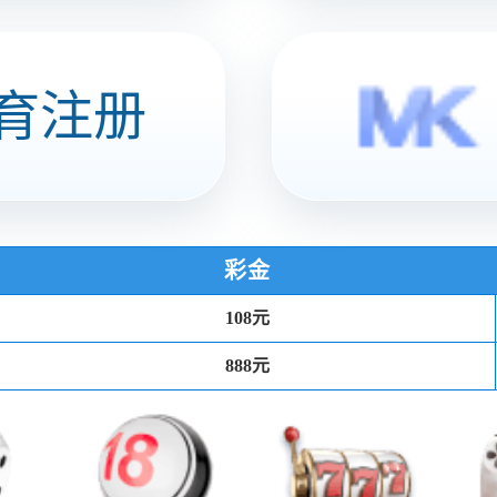
至20
，正式签下前国脚张呈栋...
地精
地亚名将马林·西里奇...
联系我们
support@belgarhuset.com
星